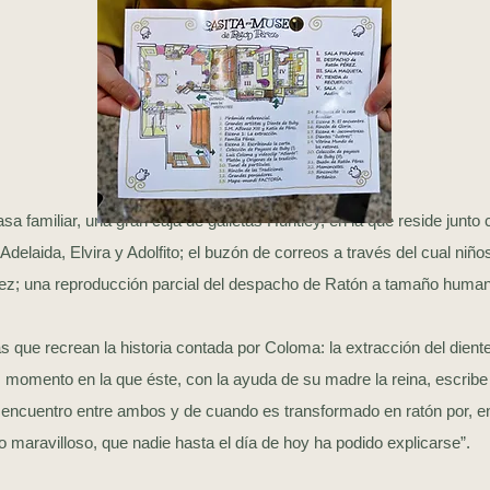
a familiar, una gran caja de galletas Huntley, en la que reside junto
 Adelaida, Elvira y Adolfito; el buzón de correos a través del cual niño
z; una reproducción parcial del despacho de Ratón a tamaño hum
e recrean la historia contada por Coloma: la extracción del diente
 momento en la que éste, con la ayuda de su madre la reina, escribe 
 encuentro entre ambos y de cuando es transformado en ratón por, e
o maravilloso, que nadie hasta el día de hoy ha podido explicarse”.