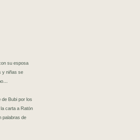
 con su esposa
s y niñas se
ano…
 de Bubi por los
la carta a Ratón
n palabras de