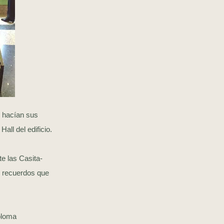
” hacían sus
all del edificio.
te las Casita-
y recuerdos que
oloma