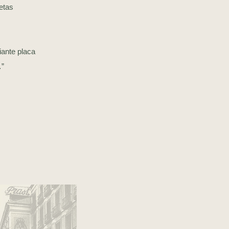
letas
ante placa
…”