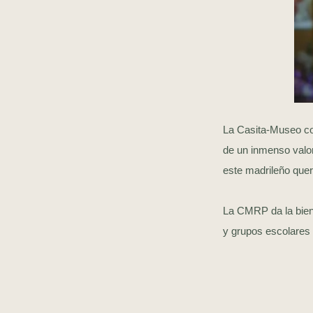
La Casita-Museo con
de un inmenso valor
este madrileño queri
La CMRP da la bienv
y grupos escolares 
El Mu