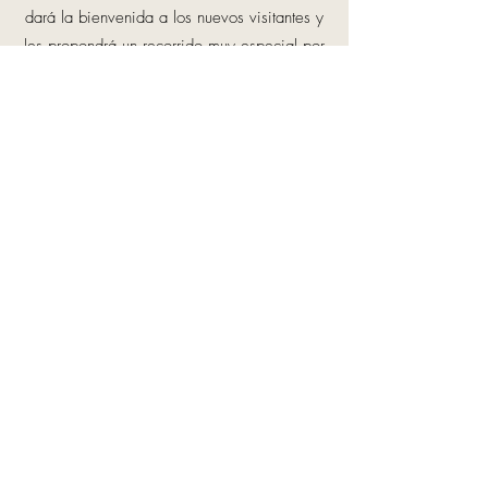
dará la bienvenida a los nuevos visitantes y
les propondrá un recorrido muy especial por
“su Madrid”.
CULTURAJOVEN.ES
¿Quién no dejó, cuando era niño, un diente
de leche debajo de la almohada para que
se lo llevara el Ratoncito Pérez?