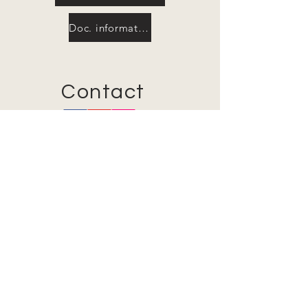
Doc. informativo
Contact
Calle del Arenal nº8, floor 1
28013, Madrid.
info@casamuseoratonperez.es
Tel:
91 522 69 68